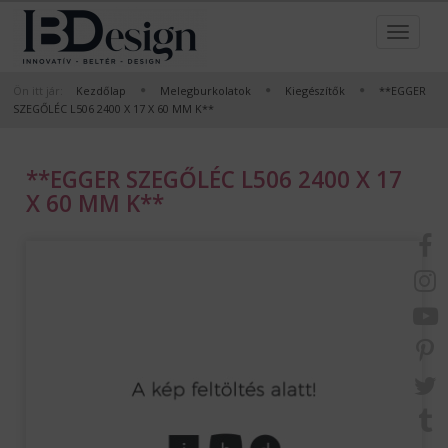
Ön itt jár:
Kezdőlap
Melegburkolatok
Kiegészítők
**EGGER
SZEGŐLÉC L506 2400 X 17 X 60 MM K**
**EGGER SZEGŐLÉC L506 2400 X 17
X 60 MM K**