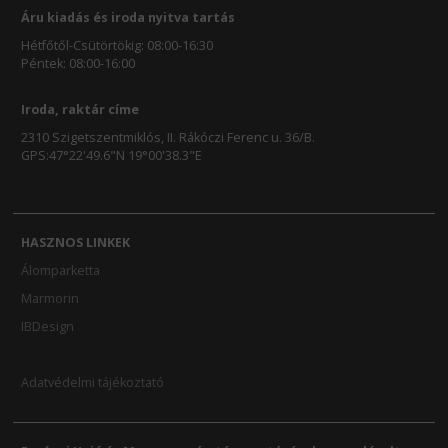
Áru kiadás és iroda nyitva tartás
Hétfőtől-Csütörtökig: 08:00-16:30
Péntek: 08:00-16:00
Iroda, raktár címe
2310 Szigetszentmiklós, II. Rákóczi Ferenc u. 36/B.
GPS:47°22'49.6"N 19°00'38.3"E
HASZNOS LINKEK
Álomparketta
Marmorin
IBDesign
Adatvédelmi tájékoztató