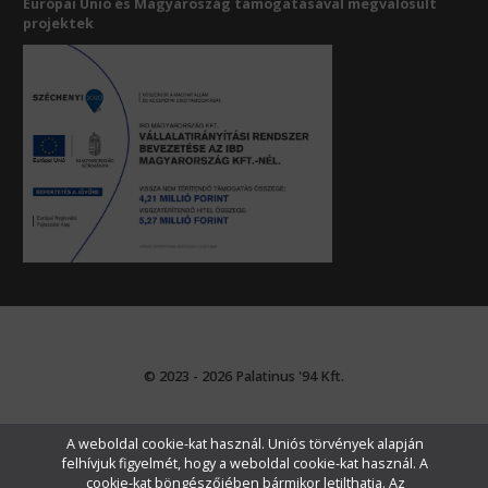
Európai Unió és Magyaroszág támogatásával megvalósult
projektek
© 2023 - 2026 Palatinus '94 Kft.
A weboldal cookie-kat használ. Uniós törvények alapján
felhívjuk figyelmét, hogy a weboldal cookie-kat használ. A
cookie-kat böngészőjében bármikor letilthatja. Az