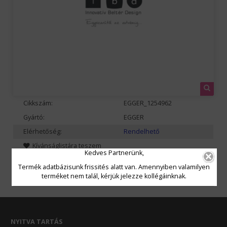
Cikkszám:
EGGER_1254962
Gyártó:
EGGER
Elérhetőség:
Rendelhető
Kívánságlistára teszem
Kedves Partnerünk,
Termék adatbázisunk frissités alatt van. Amennyiben valamilyen
terméket nem talál, kérjük jelezze kollégáinknak.
NYITVA TARTÁS