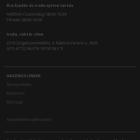
Áru kiadás és iroda nyitva tartás
Hétfőtől-Csütörtökig: 08:00-16:30
Péntek: 08:00-16:00
Iroda, raktár címe
2310 Szigetszentmiklós, II. Rákóczi Ferenc u. 36/B.
GPS:47°22'49.6"N 19°00'38.3"E
HASZNOS LINKEK
Álomparketta
Marmorin
IBDesign
Adatvédelmi tájékoztató