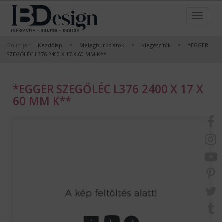
Ön itt jár:
Kezdőlap
Melegburkolatok
Kiegészítők
*EGGER
SZEGŐLÉC L376 2400 X 17 X 60 MM K**
*EGGER SZEGŐLÉC L376 2400 X 17 X
60 MM K**