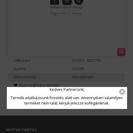
Cikkszám:
EGGER_1022755
Gyártó:
EGGER
Elérhetőség:
Rendelhető
Kívánságlistára teszem
Kedves Partnerünk,
Termék adatbázisunk frissités alatt van. Amennyiben valamilyen
terméket nem talál, kérjük jelezze kollégáinknak.
NYITVA TARTÁS