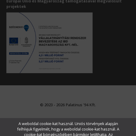
Európai Unió és Magyaroszág támogatásával megvalósult
projektek
© 2023 - 2026 Palatinus '94 Kft.
A weboldal cookie-kat használ. Uniós törvények alapján
felhívjuk figyelmét, hogy a weboldal cookie-kat használ. A
cookie-kat böngészőjében bármikor letilthatja. Az