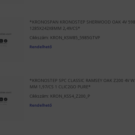
*KRONOSPAN KRONOSTEP SHERWOOD OAK 4V 598
1285X242X8MM 2,49/CS*
Cikkszám: KRON_KSW85_5985GTVP
Rendelhető
*KRONOSTEP SPC CLASSIC RAMSEY OAK Z200 4V W32
MM 1,97/CS 1 CLIC2GO PURE*
Cikkszám: KRON_KSS4_Z200_P
Rendelhető