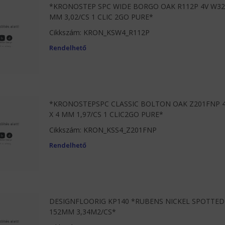
*KRONOSTEP SPC WIDE BORGO OAK R112P 4V W32 1
MM 3,02/CS 1 CLIC 2GO PURE*
Cikkszám: KRON_KSW4_R112P
Rendelhető
*KRONOSTEPSPC CLASSIC BOLTON OAK Z201FNP 4V
X 4 MM 1,97/CS 1 CLIC2GO PURE*
Cikkszám: KRON_KSS4_Z201FNP
Rendelhető
DESIGNFLOORIG KP140 *RUBENS NICKEL SPOTTE
152MM 3,34M2/CS*