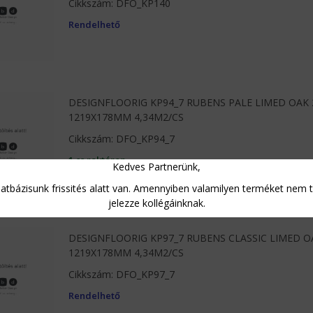
Cikkszám: DFO_KP140
Rendelhető
DESIGNFLOORIG KP94_7 RUBENS PALE LIMED OAK
1219X178MM 4,34M2/CS
Cikkszám: DFO_KP94_7
1 cs raktáron
Kedves Partnerünk,
tbázisunk frissités alatt van. Amennyiben valamilyen terméket nem ta
jelezze kollégáinknak.
DESIGNFLOORIG KP97_7 RUBENS CLASSIC LIMED 
1219X178MM 4,34M2/CS
Cikkszám: DFO_KP97_7
Rendelhető