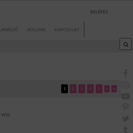
BELÉPÉS
LAMÁCIÓ
RÓLUNK
KAPCSOLAT
1
2
3
4
5
 W33