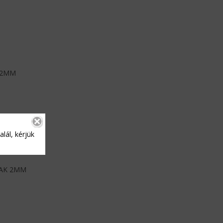
 2MM
lál, kérjük
OAK 2MM