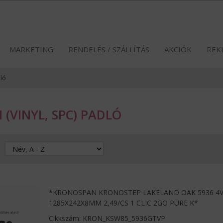
MARKETING
RENDELÉS / SZÁLLÍTÁS
AKCIÓK
REK
dló
 (VINYL, SPC) PADLÓ
*KRONOSPAN KRONOSTEP LAKELAND OAK 5936 4V
1285X242X8MM 2,49/CS 1 CLIC 2GO PURE K*
Cikkszám: KRON_KSW85_5936GTVP