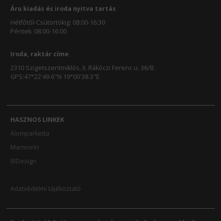
Áru kiadás és iroda nyitva tartás
Hétfőtől-Csütörtökig: 08:00-16:30
Péntek: 08:00-16:00
Iroda, raktár címe
2310 Szigetszentmiklós, II. Rákóczi Ferenc u. 36/B.
GPS:47°22'49.6"N 19°00'38.3"E
HASZNOS LINKEK
Álomparketta
Marmorin
IBDesign
Adatvédelmi tájékoztató