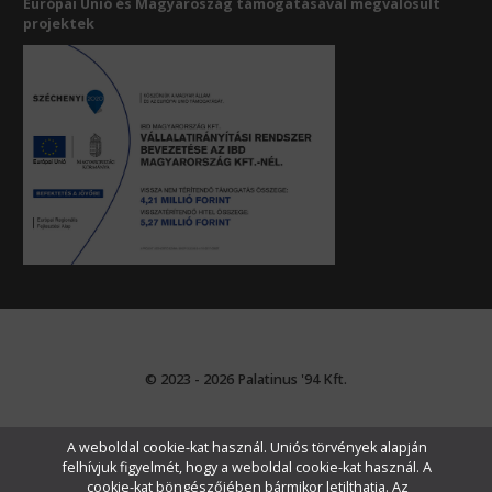
Európai Unió és Magyaroszág támogatásával megvalósult
projektek
© 2023 - 2026 Palatinus '94 Kft.
A weboldal cookie-kat használ. Uniós törvények alapján
felhívjuk figyelmét, hogy a weboldal cookie-kat használ. A
cookie-kat böngészőjében bármikor letilthatja. Az