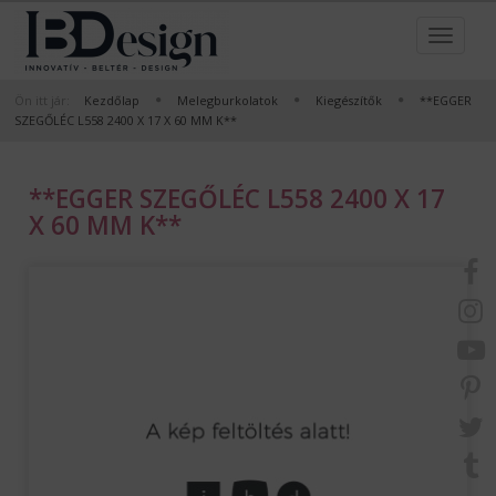
Ön itt jár:
Kezdőlap
Melegburkolatok
Kiegészítők
**EGGER
SZEGŐLÉC L558 2400 X 17 X 60 MM K**
**EGGER SZEGŐLÉC L558 2400 X 17
X 60 MM K**