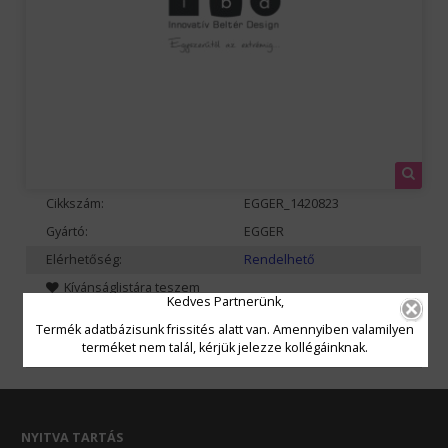
Cikkszám:
EGGER_1420823
Gyártó:
EGGER
Elérhetőség:
Rendelhető
Kívánságlistára teszem
Kedves Partnerünk,
Termék adatbázisunk frissités alatt van. Amennyiben valamilyen
terméket nem talál, kérjük jelezze kollégáinknak.
NYITVA TARTÁS