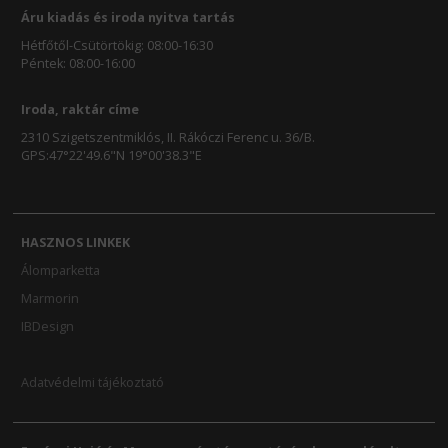
Áru kiadás és iroda nyitva tartás
Hétfőtől-Csütörtökig: 08:00-16:30
Péntek: 08:00-16:00
Iroda, raktár címe
2310 Szigetszentmiklós, II. Rákóczi Ferenc u. 36/B.
GPS:47°22'49.6"N 19°00'38.3"E
HASZNOS LINKEK
Álomparketta
Marmorin
IBDesign
Adatvédelmi tájékoztató