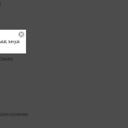
M
lál, kérjük
6X58MM
2200X16X58MM