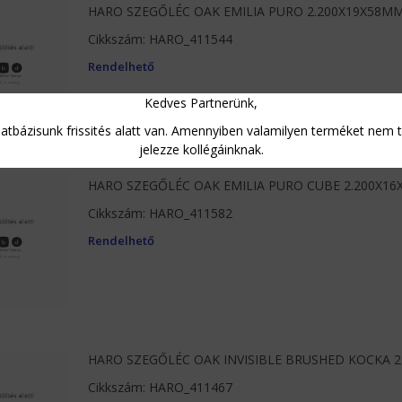
HARO SZEGŐLÉC OAK EMILIA PURO 2.200X19X58M
Cikkszám: HARO_411544
Rendelhető
Kedves Partnerünk,
tbázisunk frissités alatt van. Amennyiben valamilyen terméket nem ta
jelezze kollégáinknak.
HARO SZEGŐLÉC OAK EMILIA PURO CUBE 2.200X1
Cikkszám: HARO_411582
Rendelhető
HARO SZEGŐLÉC OAK INVISIBLE BRUSHED KOCKA 
Cikkszám: HARO_411467