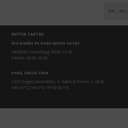
441 - 452 
NYITVA TARTÁS
Áru kiadás és iroda nyitva tartás
Hétfőtől-Csütörtökig: 08:00-16:30
Péntek: 08:00-16:00
Iroda, raktár címe
2310 Szigetszentmiklós, II. Rákóczi Ferenc u. 36/B.
GPS:47°22'49.6"N 19°00'38.3"E