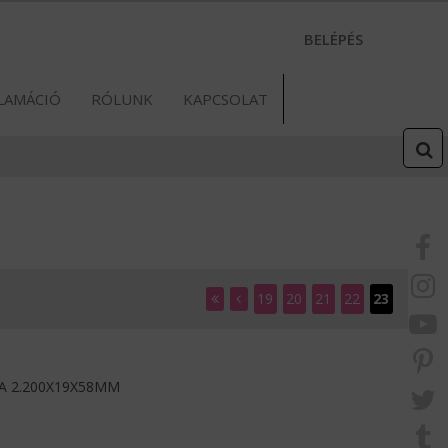
BELÉPÉS
LAMÁCIÓ
RÓLUNK
KAPCSOLAT
19
20
21
22
23
A 2.200X19X58MM