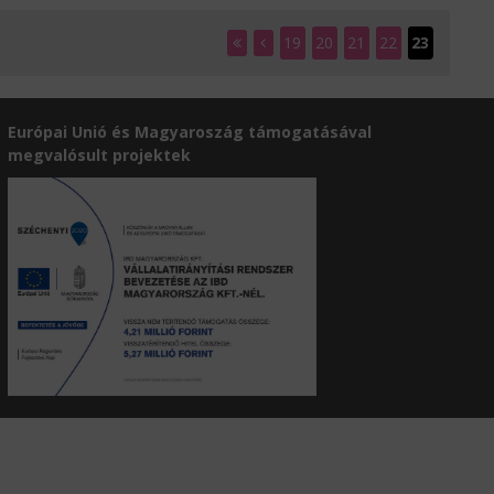
19
20
21
22
23
Európai Unió és Magyaroszág támogatásával
megvalósult projektek