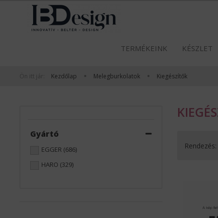
TERMÉKEINK
KÉSZLET
Ön itt jár:
Kezdőlap
Melegburkolatok
Kiegészítők
KIEGÉ
Gyártó
Rendezés:
EGGER
(686)
HARO
(329)